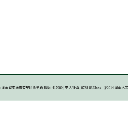
 湖南省娄底市娄星区氐星路 邮编: 417000 | 电话/传真: 0738-8325xxx @2014 湖南