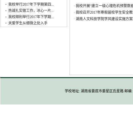
·
我校举行2017年下学期第四...
·
我校开展“建立一级心理危机预警数
·
热诚扎实做工作，冰心一片...
·
我校召开2017年寒假留校学生安全
·
我校顺利举行2017年下学期...
·
湖南人文科技学院学风建设实施方案
·
关爱学生从细微之处入手
学校地址: 湖南省娄底市娄星区氐星路 邮编: 4170