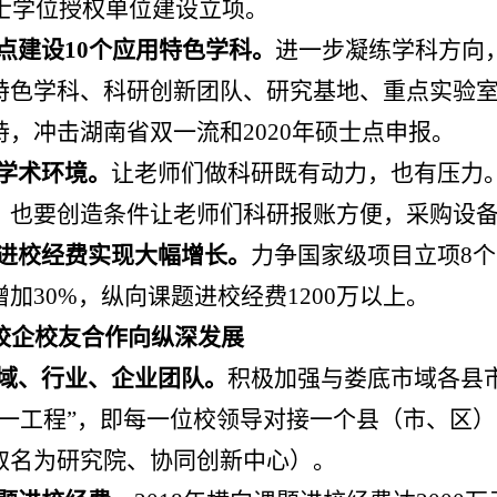
士学位授权单位建设立项。
点建设
10
个应用特色学科。
进一步凝练学科方向
特色学科、科研创新团队、研究基地、重点实验
持，冲击湖南省双一流和
2020
年硕士点申报。
学术环境。
让老师们做科研既有动力，也有压力
，也要创造条件让老师们科研报账方便，采购设
进校经费实现大幅增长。
力争国家级项目立项
8
个
增加
30%
，纵向课题进校经费
1200
万以上。
校企校友合作向纵深发展
域、行业、企业团队。
积极加强与娄底市域各县
一工程
”
，即每一位校领导对接一个县（市、区）
取名为研究院、协同创新中心）。