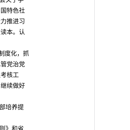
中国特色社
大力推进习
进读本。认
制度化，抓
记管党治党
议考核工
；继续做好
部培养提
则》和省