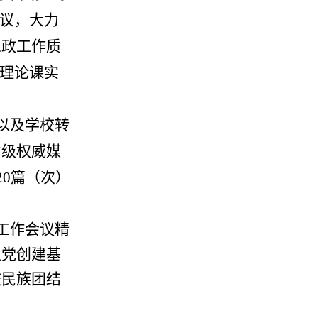
议，大力
思政工作质
理论课实
以及学校转
省级权威媒
20
篇（次）
工作会议精
主党创建基
校民族团结