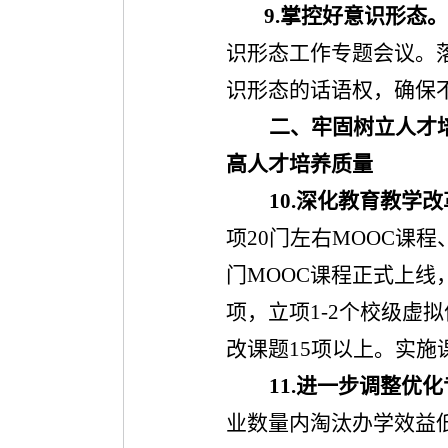
9.
掌控好意识形态。
识形态工作专题会议。
识形态的话语权，确保
二、牢固树立人才
高人才培养质量
10.
深化教育教学改
项
20
门左右
MOOC
课程
门
MOOC
课程正式上线
项，立项
1-2
个校级虚拟
改课题
15
项以上。实施
11.
进一步调整优化
业数量内淘汰办学效益