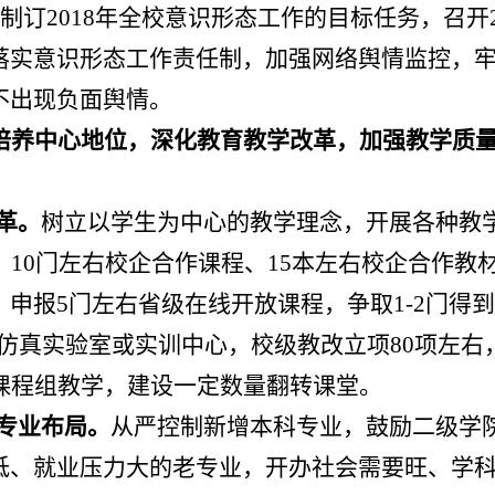
制订
2018
年全校意识形态工作的目标任务，召开
落实意识形态工作责任制，加强网络舆情监控，
不出现负面舆情。
培养中心地位，深化教育教学改革，加强教学质
革。
树立以学生为中心的教学理念，开展各种教
、
10
门左右校企合作课程、
15
本左右校企合作教
，申报
5
门左右省级在线开放课程，争取
1-2
门得到
仿真实验室或实训中心，校级教改立项
80
项左右
课程组教学，建设一定数量翻转课堂。
专业布局。
从严控制新增本科专业，鼓励二级学
低、就业压力大的老专业，开办社会需要旺、学