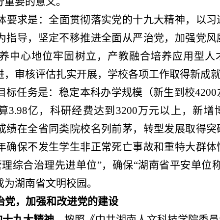
分重要的意义。
体要求是：全面贯彻落实党的十九大精神，以习
为指导，坚定不移推进全面从严治党，加强党风
养中心地位牢固树立，产教融合培养应用型人
进，审核评估扎实开展，学校各项工作取得新成
目标任务是：稳定本科办学规模（新生到校
4200
算
3.98
亿，科研经费达到
3200
万元以上，新增
成绩在全省同类院校名列前茅，转型发展取得突
年确保不发生学生非正常死亡事故和重特大群体
管理综合治理先进单位
”
，确保
“
湖南省平安单位
成为湖南省文明校园。
治党，加强和改进党的建设
的十九大精神。
按照《中共湖南人文科技学院委员