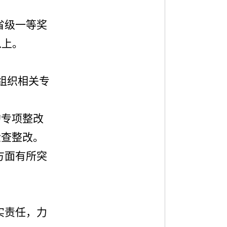
省级一等奖
以上。
组织相关专
的专项整改
检查整改。
方面有所突
实责任，力