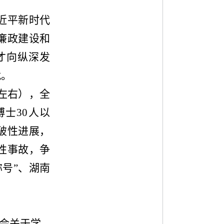
近平新时代
廉政建设和
才向纵深发
就。
左右），全
博士
30
人以
破性进展，
性事故，争
称号
”
、湖南
会关于学