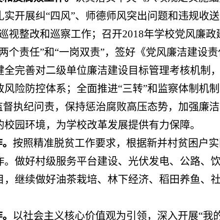
实开展纠“四风”、师德师风突出问题和违规收送
进巡视整改和巡察工作；召开
2018
年学校党风廉政
两个责任
”
和
“
一岗双责
”
，签好《党风廉洁建设责
健全完善对二级单位廉洁建设目标管理考核机制
政风险防控体系；全面推进
“
三转
”
和监察体制机制
监督执纪问责，保持惩治腐败高压态势，加强廉洁
的校园环境，为学校改革发展提供有力保障。
作。
按照精准脱贫工作要求，根据新并村贫困户实
作。做好村级服务平台建设、光伏发电、公路、
目，继续做好油茶栽培、林下经济、稻田养鱼、
作。
以社会主义核心价值观为引领，深入开展
“
我