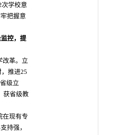
2
次学校意
牢牢把握意
量监控，提
学改革。立
材，推进
25
省级立
，获省级教
院在现有专
科支持强，