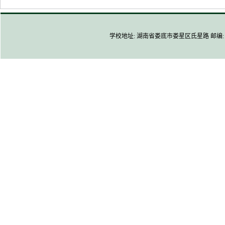
学校地址: 湖南省娄底市娄星区氐星路 邮编: 4170