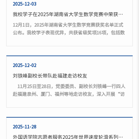
谈人生。拉家常、问学业、聊感悟、加微信。他亲切询
2025-12-03
问学生们的学习情况与职业生涯规划，耐心倾听他们在
我校学子在2025年湖南省大学生数学竞赛中荣获佳绩
考研、就业等方面遇到的困惑，并结合当前就业形势与
12月1日，2025年湖南省大学生数学竞赛获奖名单正式
自身经验，为同学们答疑解惑、...
公布。我校学子表现优异，共获省级奖项16项，包括数
学专业组一等奖1项、二等奖3项、三等奖5项，非数学
专业组一等奖1项、二等奖2项、三等奖4项。2025年湖
南省大学生数学竞赛由湖南省教育厅主办、长沙理工大
学承办，共吸引全省60所高校的1716名学生参加。学校
2025-12-02
高度重视此次竞赛，在教务处和相关二级学院的协同支
刘铁峰副校长带队赴福建走访校友
持下，数学与金融学院于今年6月组织全校选拔赛，并
11月25日至28日，党委委员、副校长刘铁峰一行四人
于暑假期间对优秀学生开展集中培训，...
赴福建泉州、厦门、福州等地走访校友，深入开展“访
企拓岗”专项活动，同步推进福建地方校友会筹建工
作。刘铁峰一行首先走访了我校体育学院林少荣校友的
家族企业——晋江市锦马液化石油气有限公司，在深入
了解企业的发展历程及经营状况后，对其坚守实业、稳
2025-11-28
健经营所取得的显著成就给予高度赞赏。刘铁峰指出，
外国语学院志愿者服务2025年世界速度轮滑系列赛总决赛