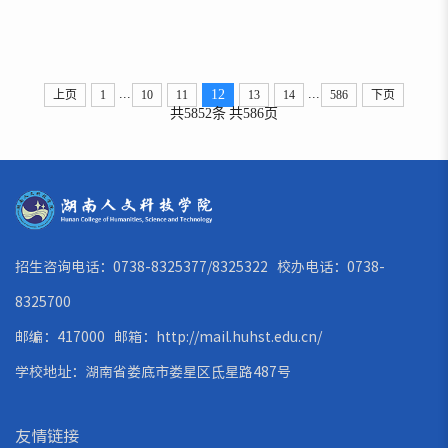
Based Heterostructures for Enhanced
Thermoelectric Performance”（双声子散射协同提
升硅锗基异质结构的热电性能）的最新研究论文。刘呈
...
...
12
上页
1
10
11
13
14
586
下页
燕博士为该论文第一作者及通讯作者，本科生陈文祥、
共5852条
共586页
胡名强深度参与研究工作。SiGe基热电材料及器件凭借
优异的高温稳定性与环境兼容性，...
招生咨询电话：0738-8325377/8325322 校办电话：0738-
8325700
邮编：417000 邮箱：
http://mail.huhst.edu.cn/
学校地址：湖南省娄底市娄星区氐星路487号
友情链接