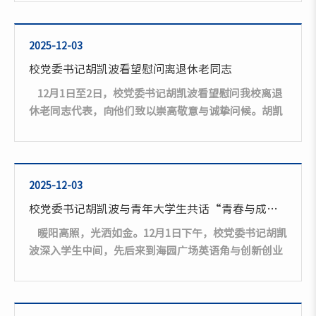
湘晟新材料科技有限公司董事长、湖南控股集团董事局
轮值董事兼总裁肖志海受邀参加并受到毛伟明省长的亲
切会见。本次大会以校友资源对接、助力家乡发展为核
2025-12-03
心，特设“突出贡献人物”“招引大使”两项荣誉，共
校党委书记胡凯波看望慰问离退休老同志
评选出“突出贡献人物”11人，“招引大使”10人。其
12月1日至2日，校党委书记胡凯波看望慰问我校离退
中我校肖志海凭借领域内突出业绩与对湖南发展的重要
休老同志代表，向他们致以崇高敬意与诚挚问候。胡凯
贡献，...
波一行先后走访慰问了退休老领导郭军、刘和云、刘铁
铭以及老教授唐川林、陈征南、李夫泽。每到一处，他
都与老同志们促膝交谈，详细询问他们身体状况和生活
情况，认真倾听大家对学校建设发展的思考与建议。胡
2025-12-03
凯波看望慰问原党委书记郭军教授胡凯波看望慰问原党
校党委书记胡凯波与青年大学生共话“青春与成长”
委书记刘和云教授胡凯波看望慰问原党委书记刘铁铭教
暖阳高照，光洒如金。12月1日下午，校党委书记胡凯
授胡凯波看望慰问唐川林教授胡凯波看望慰问陈征南教
波深入学生中间，先后来到海园广场英语角与创新创业
授胡凯波看望慰问李夫泽教授胡凯波代表学校，...
学院，与青年大学生、团学干部、创新创业青年代表面
对面交流，共话“青春与成长”。在英语角的红枫树
下，胡凯波与青年学生代表、团学干部们长椅围坐，畅