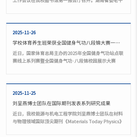
工作会议在我校图书馆第一报告厅召开。湖南省委老干
部局、湖南省老干部大学、《老年人》杂志社、娄底市
委老干部局负责人以及湘潭大学、南华大学等省直第十
片组17所高校离退休工作处的负责人和代表参加会议。
省委老干部局省直第十片组组长、湘潭大学离退休工作
2025-11-26
部党委书记、部长周润其主持会议。学校党委副书记朱
学校体育养生班荣获全国健身气功八段锦大赛一等奖
强出席会议并致欢迎辞。他介绍了学校基本情况，感谢
近日，国家体育总局主办的2025年全国健身气功站点联
省委、市委老干部局给予学校工作的关心与指导。...
赛线上系列赛暨全国健身气功·八段锦校园展示大赛
（线上）结果揭晓。学校体育养生班表现出色，荣获健
身气功·八段锦项目高校班级组一等奖。梁正军老师荣
获教工个人组一等奖。本次大赛采用线上参赛、集中评
审的方式进行。在2025年9月至11月的备赛与参赛期
2025-11-25
间，我校体育养生班的同学们在指导老师的悉心带领
刘呈燕博士团队在国际期刊发表系列研究成果
下，利用课余时间，反复练习、不断打磨，深刻领悟八
近日，我校能源与机电工程学院刘呈燕博士团队在材料
段锦“意动形随、神形兼备”...
与物理领域国际顶尖期刊《Materials Today Physics》
（《今日材料物理》，五年影响因子10.0）在线发表题
为“Dual-Phonon-Scattering Engineering in SiGe-