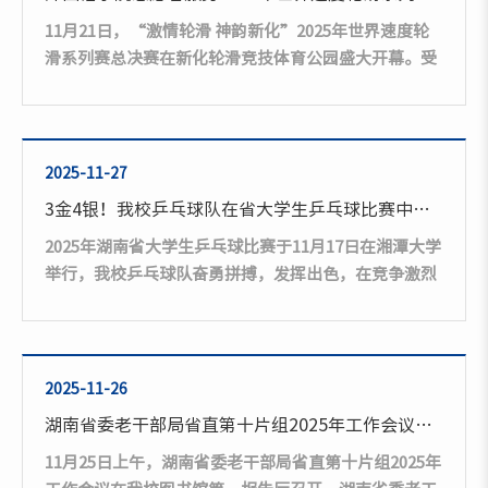
校友企业不仅是情感联系的桥梁，更是学校推进“访企
11月21日，“激情轮滑 神韵新化”2025年世界速度轮
拓岗”、深化校企合作的关键资源，...
滑系列赛总决赛在新化轮滑竞技体育公园盛大开幕。受
新化县文化旅游广电体育局委托，外国语学院承担了开
幕式翻译及接待专项任务。作为国际顶级速度轮滑赛事
首次落户中国县级城市，本次比赛吸引了来自全球20个
国家和地区的200余名高水平选手同场竞技。外国语学
2025-11-27
院迅速响应，由院长张点全程统筹，张晶露、朱倩两位
3金4银！我校乒乓球队在省大学生乒乓球比赛中斩获佳绩
老师担任领队，严格选拔20名优秀学生，组建起一支专
2025年湖南省大学生乒乓球比赛于11月17日在湘潭大学
业语言服务团队。团队根据组委会需求，...
举行，我校乒乓球队奋勇拼搏，发挥出色，在竞争激烈
的学院乙组比赛中，一举夺得3金4银的优异成绩。本届
赛事是湖南省高校乒乓球项目最高水平赛事，吸引了全
省60多所高校600余名运动员参与角逐。面对强劲对
手，我校乒乓球队队员们在赛场上沉着冷静，奋勇拼
2025-11-26
搏，表现出精湛的球技和顽强的斗志。尤其在女子双打
湖南省委老干部局省直第十片组2025年工作会议在我校召开
项目的激烈角逐中，我校两队女双组合在赛场上默契配
11月25日上午，湖南省委老干部局省直第十片组2025年
合，战术执行坚决，一路过关斩将，...