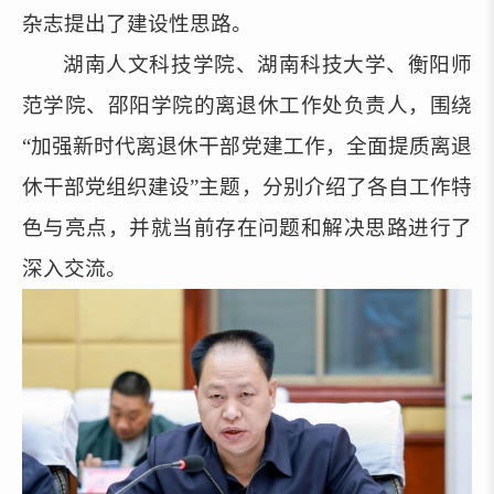
杂志提出了
建设性
思路。
湖南人文科技学院、湖南科技大学、衡阳师
范学院、邵阳学院的离退休工作处负责人
，
围绕
“加强新时代离退休干部党建工作，全面提质离退
休干部党组织建设”主题
，分别
介绍了各自
工作
特
色
与
亮点，
并就当前
存在问题和解决思路
进行了
深入交流
。