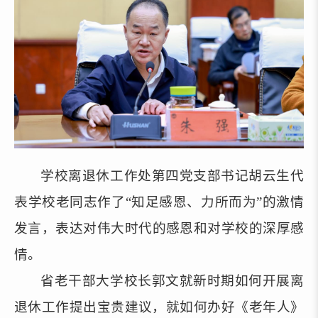
学校
离退休工作处
第四党支部书记胡云生代
表学校老同志作了“知足感恩、
力所而
为”的激情
发言，
表达对
伟大时代
的感恩和对
学校
的深厚感
情
。
省老干部大学校长郭文就新时期如何开展离
退休工作提出宝贵建议，就如何办好
《
老年人
》