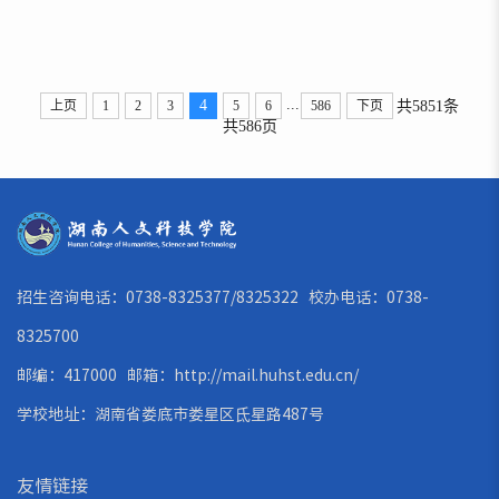
倍，在同类院校中名列第二。我校获评“优秀组织
奖”，彭波获评“优秀指导教师”。展览于5月20日在
湖南美术馆开幕。本届赛事覆盖面广、专业性强，汇聚
...
4
共5851条
上页
1
2
3
5
6
586
下页
全省19所高校的优秀作品，经省内外权威专家多轮严格
共586页
评审，最终遴选出344件入展作品，...
招生咨询电话：0738-8325377/8325322 校办电话：0738-
8325700
邮编：417000 邮箱：
http://mail.huhst.edu.cn/
学校地址：湖南省娄底市娄星区氐星路487号
友情链接