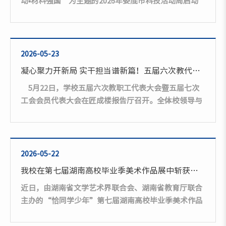
动•材料强国”为主题的2026年娄底市科技活动周启动
造，...
仪式在我校顺利举行。娄底市人民政府副市长傅小松，
党委副书记、校长盛明科，副校长文瑾等出席仪式。活
动由娄底市科技局、教育局、卫健委、科协联合主办，
我校承办，市中心医院、市第三完全小学等单位协办。
2026-05-23
盛明科代表学校致辞。他指出，近年来学校坚持扎根娄
凝心聚力开新局 实干担当谱新篇！五届六次教代会和七次工代会胜利召开
底，面向产业，服务需求，深入实施产教融合深化工
5月22日，学校五届六次教职工代表大会暨五届七次
程、科技创新提质工程，...
工会会员代表大会在匠成楼报告厅召开。全体校领导与
教职工、工会会员正式代表和列席代表147人齐聚一
堂，共商发展，共谋未来。上午9:00，伴随着雄壮的国
歌声，大会开幕。会议由校党委副书记、工会主席朱强
主持，分预备会议、正式会议两个阶段进行。校党委书
2026-05-22
记胡凯波致辞。他代表学校对大会的召开表示热烈祝
我校在第七届湖南高校毕业季美术作品展中斩获佳绩
贺。他指出，2026年是“十五五”规划开局之年，也是
近日，由湖南省文学艺术界联合会、湖南省教育厅联合
学校深化改革、推动高质量发展的关键之年。...
主办的“恰同学少年”第七届湖南高校毕业季美术作品
展评审结果揭晓，我校共有20件作品入展，其中9件作
品获奖：二等奖3件；三等奖6件，获奖率较去年提高2