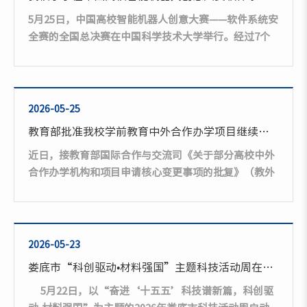
副主任、教育基金会秘书长宣读《2026届校友联络员聘
5月25日，中国高校智能机器人创意大赛——软件系统安
任决定》《校友联络员工作职责》...
全赛的全国总决赛在中国科学技术大学举行。经过7个
小时的激烈角逐，我校李曾妍老师指导的6支学生队伍
（共24名学生）在总决赛中脱颖而出，荣获全国一等奖
1项、全国二等奖2项、全国三等奖3项的优异成绩，李
曾妍老师荣获优秀指导教师奖。本届大赛竞争激烈，共
2026-05-25
有1808支队伍报名、6195人参赛，最终仅200支队伍入
教育部批准我校学前教育中外合作办学项目继续办学
围全国总决赛，173支队伍获得国家级奖项。我校6支参
近日，接教育部国际合作与交流司《关于部分高校中外
赛队伍全部获奖，充分展现了我校在网络安全领域的强
合作办学机构和项目申请核心变更事项的批复》（教外
劲实力，...
司办学〔2026〕74号），我校与英国巴斯斯巴大学合作
举办的学前教育专业本科中外合作办学项目通过教育部
审核，获批继续办学资格。该合作办学项目自2016年获
批招生办学至今，办学基础扎实，育人成效显著。项目
2026-05-23
教研成果《实践智慧型幼儿教师中英协同培养探索与实
娄底市“科创驱动•材料强国”主题科技活动周在我校启航
践》荣获省级教学成果二等奖，办学质量获得省级认
5月22日，以“奋进‘十五五’科技谱新篇，科创驱
可。2021—2025年，共有23名项目学子赴英交流深