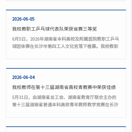
系”走访，面对面倾听学子心声、精准帮扶就业、抓实
宿舍安全排查，全方位做好育人服务保障。 党委书记胡
凯波深入马克思主义学院多间毕业生寝室，与毕业生们
2026-06-05
亲切交流。他细致询问大家离校手续办理、求职择业、
我校教职工乒乓球代表队荣获省赛三等奖
考研等情况，认真倾听同学们的学业收获与成长感悟，
6月5日，2026年湖南省本科高校及附属医院教职工乒乓
分享大家升学就业的喜悦。...
球团体赛在长沙市第四工人文化宫落下帷幕。我校教职
工代表队荣获团体三等奖（第七名）。本次赛事为期三
天，全省共计40支代表队近500名教职工运动员齐聚赛
场、同台竞技。我校教职工代表队赛前积极备赛、刻苦
训练，以饱满的热情和昂扬的姿态奔赴赛场。赛场上，
2026-06-04
全体队员凝心聚力、迎难而上。挥拍驰骋、奋勇厮杀，
我校教师在第十三届湖南省高校青教赛中荣获佳绩
每一次精准接球、凌厉扣杀、稳健防守，展现出扎实的
5月31日，由湖南省总工会、湖南省教育厅联合主办的
球技和顽强的斗志。...
第十三届湖南省普通本科高校青年教师教学竞赛在长沙
理工大学圆满落幕。我校数学与数据科学学院陈芳老师
和商学院王晶晶老师从全省众多参赛选手中脱颖而出，
双双荣获二等奖，充分展示了我校青年教师扎实的教学