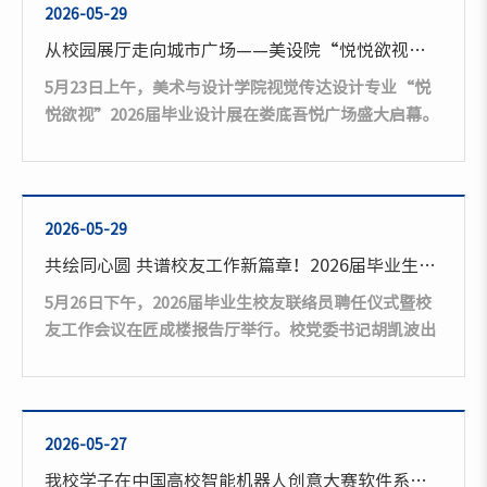
功底和过硬的专业素养。陈芳老师在理科组现场决赛
2026-05-29
中，凭借严谨的教学逻辑、生动的课堂设计和出色的现
从校园展厅走向城市广场——美设院“悦悦欲视”毕业设计展受市民好评
场表现，赢得了评委的一致认可。王晶晶老师在文科组
5月23日上午，美术与设计学院视觉传达设计专业“悦
决赛中，以深厚的人文底蕴、...
悦欲视”2026届毕业设计展在娄底吾悦广场盛大启幕。
副校长文瑾出席开幕式。 文瑾致辞并宣布展览开幕。她
对美术与设计学院的教学成果以及师生为筹备校外展览
所付出的努力给予充分肯定。她表示，将毕业设计展办
在商场，不仅能够让学生们的设计接受市场检验，增强
2026-05-29
职业自信与社会责任感，更能为娄底市民带来高品质的
共绘同心圆 共谱校友工作新篇章！2026届毕业生校友联络员聘任仪式暨校友工作会议举行
文化盛宴，提升城市文化品位，彰显高校服务地方的责
5月26日下午，2026届毕业生校友联络员聘任仪式暨校
任担当。美术与设计学院院长陆序彦感谢吾悦广场提供
友工作会议在匠成楼报告厅举行。校党委书记胡凯波出
的展示平台，...
席会议并讲话，校友总会会长刘和云、秘书长刘光辉、
长沙校友会副会长汤能湘参加会议。会议由党委委员、
副校长陈勇主持。 会上，校友联络中心主任、教育
基金会理事长刘莉就近年来校友会基本情况、教育基金
2026-05-27
会建设、校友工作开展情况作详细介绍。校友联络中心
我校学子在中国高校智能机器人创意大赛软件系统安全赛中斩获佳绩