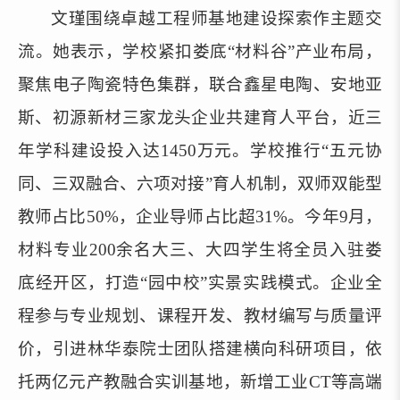
文瑾围绕卓越工程师基地建设探索作主题交
流。她
表示
，学校紧扣娄底“材料谷”产业布局，
聚焦电子陶瓷
特色
集群，联合鑫星电陶、安地亚
斯、初源新材三家龙头企业共建育人平台，近三
年学科建设投入达1450万元。学校推行“五元协
同、三双融合、六项对接”育人机制，双师双能型
教师占比50%，企业导师占比超31%。今年9月，
材料专业200余名大三、大四学生将全员入驻娄
底经开区，打造“园中校”实景实践模式。企业全
程参与专业规划、课程开发、教材编写与质量评
价，引进林华泰院士团队搭建横向科研项目，依
托两亿元产教融合实训基地，新增工业CT等高端