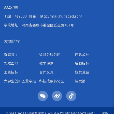
8325700
邮编：417000 邮箱：
http://mail.huhst.edu.cn/
学校地址：湖南省娄底市娄星区氐星路487号
友情链接
省教育厅
省政务服务网
信息公开
思政园地
教学评建
后勤招标
国资招标
合作交流
校友总会
大学生创新创业学报
科技成果转化区
档案馆
© 2015-2023 版权所有 湖南人文科技学院 |
湘ICP备05007149号-1
湘教