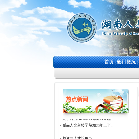
·
师资与人才管理办
首页
|
部门概况
|
·
处长
·
人事科
·
综合管理科
·
关于做好2026年度职称申报、...
·
2026年湖南省普通高等学校中...
热点新闻
·
关于做好2026年度湖南省普通...
·
关于做好我校2026年中青年骨...
·
关于开展2026年师德师风专题...
·
湖南人文科技学院2026年上半...
·
师资与人才管理办