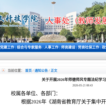
党建工作
|
综合与专家服务
|
人事工作
|
师资建设
|
劳资社保工作
|
政
当前位置：
首页
/
通知公告
/
正文
关于开展2026年师德师风专题法纪学
2026-05-21 08:43
校属各单位、各部门：
根据
2026
年
《
湖南省教育厅关于集中开