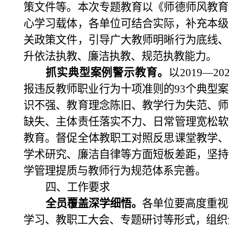
策文件等。本次专题教育以《师德师风教育
心学习载体，各单位可结合实际，补充本级
关政策文件，引导广大教师明晰行为底线、
升依法执教、廉洁执教、规范执教能力。
抓实典型案例警示教育。
以
2019—20
报违反教师职业行为十项准则的
93
个典型案
识不强、教育理念陈旧、教学行为失范、师
缺失、主体责任落实不力、日常管理宽松软
教育。督促全体教职工对照反思课堂教学、
学术研究、廉洁自律等方面短板差距，坚持
学管理提质与教师行为规范体系完善。
四
、
工作要求
全员覆盖深学细悟。
各单位要高度重视
学习、教职工大会、专题研讨等形式，组织