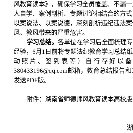
风教育读本》，确保学习全员覆盖、不漏一
人自学、案例剖析、专题讨论相结合的方式
以案说法、以案说德，深刻剖析违纪违法案
风、教风带来的严重危害。
学习总结。
各单位
在学习后
全面梳理专
经验，
6月1日前将
专题法纪教育
学习
总结
纸
动照片、签到表
等
）
自行存好以备
380433196
@qq.com
邮箱，教育总结报告和
发送
PDF
版
。
附件：湖南省师德师风教育读本高校版
湖