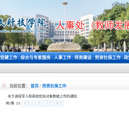
党建工作
|
综合与专家服务
|
人事工作
|
师资建设
|
劳资社保工作
|
政
当前位置：
首页
/
劳资社保工作
·
关于退役军人和其他优抚对象数据上传的通知
共1条 1/1
首页
上页
下页
尾页