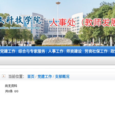
党建工作
|
综合与专家服务
|
人事工作
|
师资建设
|
劳资社保工作
|
政
当前位置：
首页
/
党建工作
/
支部概况
尚无资料
共0条 0/0