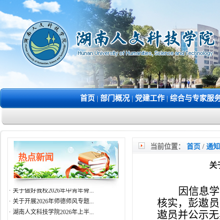
首页
|
部门概况
|
党建工作
|
综合与专家服
·
师资与人才管理办
·
处长
·
人事科
·
综合管理科
当前位置：
首页
/
通知
·
关于做好2026年度职称申报、...
热点新闻
·
2026年湖南省普通高等学校中...
关
·
关于做好2026年度湖南省普通...
·
关于做好我校2026年中青年骨...
因信息学
·
关于开展2026年师德师风专题...
核实
，
彭遨员
·
湖南人文科技学院2026年上半...
遨员并公示无