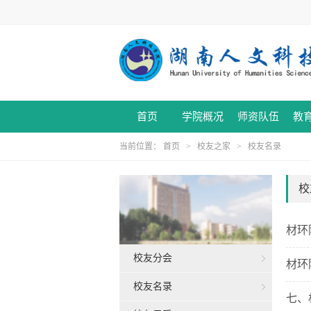
首页
学院概况
师资队伍
教
当前位置：
首页
>
校友之家
>
校友名录
校
材环
校友分会
材环
校友名录
七、