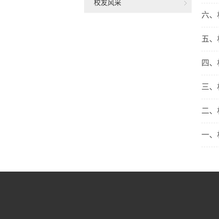
校友风采
六、
五、
四、
三、
二、
一、