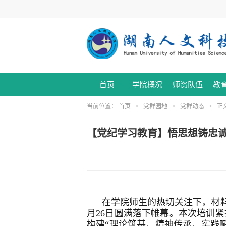
首页
学院概况
师资队伍
教
当前位置：
首页
>
党群园地
>
党群动态
> 正
【党纪学习教育】悟思想铸忠诚
在学院师生的热切关注下，材料
月26日圆满落下帷幕。本次培训
构建“理论筑基、精神传承、实践