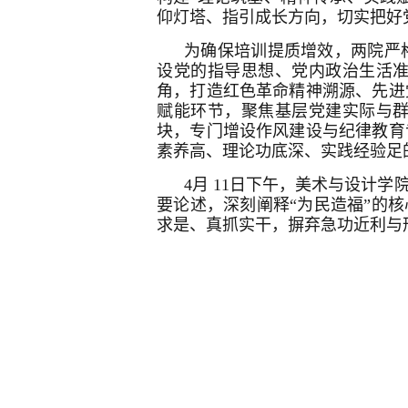
仰灯塔、指引成长方向，切实把好党
为确保培训提质增效，两院严
设党的指导思想、党内政治生活
角，打造红色革命精神溯源、先进
赋能环节，聚焦基层党建实际与
块，专门增设作风建设与纪律教育
素养高、理论功底深、实践经验足
4月 11日下午，美术与设计
要论述，深刻阐释“为民造福”的
求是、真抓实干，摒弃急功近利与