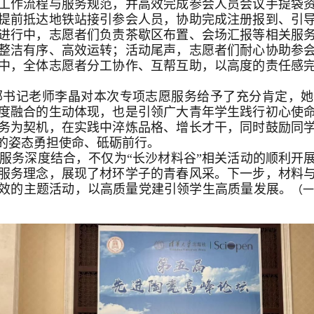
工作流程与服务规范，并高效完成参会人员会议手提袋
提前抵达地铁站接引参会人员，协助完成注册报到、引
进行中，志愿者们负责茶歇区布置、会场汇报等相关服
整洁有序、高效运转；活动尾声，志愿者们耐心协助参
中，全体志愿者分工协作、互帮互助，以高度的责任感
书记老师李晶对本次专项志愿服务给予了充分肯定，她
度融合的生动体现，也是引领广大青年学生践行初心使
务为契机，在实践中淬炼品格、增长才干，同时鼓励同
的姿态勇担使命、砥砺前行。
务深度结合，不仅为“长沙材料谷”相关活动的顺利开
服务理念，展现了材环学子的青春风采。下一步，材料
效的主题活动，以高质量党建引领学生高质量发展。
（