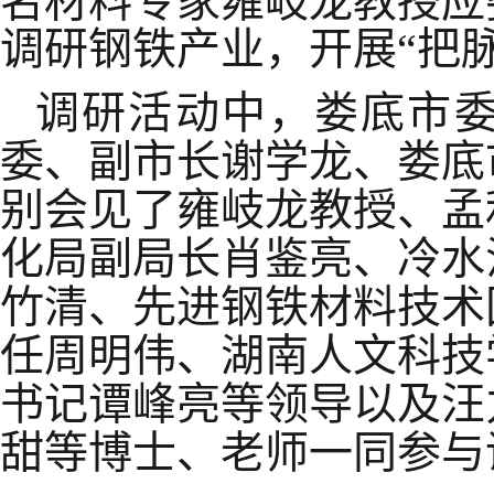
名材料专家
雍岐龙
教授应
调研钢铁产业，开展
“把
调研活动中，娄底市
委、
副市长谢学龙
、
娄底
别会见了雍岐龙
教授、孟
化局
副
局长
肖鉴亮、
冷水
竹清、先进钢铁材料技术
任周明伟、湖南人文科技
书记谭峰亮等领导
以及汪
甜等博士、老师一同参与