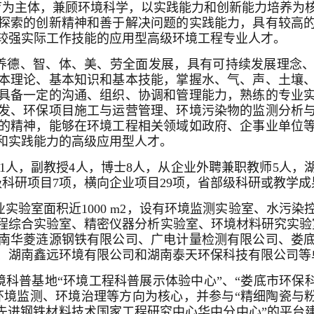
育为主体，兼顾环境科学，以实践能力和创新能力培养为
探索的创新精神和善于解决问题的实践能力，具有较高
较强实际工作技能的应用型高级环境工程专业人才。
养德、智、体、美、劳全面发展，具有可持续发展理念
本理论、基本知识和基本技能，掌握水、气、声、土壤
具备一定的沟通、组织、协调和管理能力，熟练的专业
发、环保项目施工与运营管理、环境污染物的监测分析
的精神，能够在环境工程相关领域如政府、企事业单位
和实践能力的高级应用型人才。
1人，副教授4人，博士8人，从企业外聘兼职教师5人，
科研项目7项，横向企业项目29项，省部级科研或教学成
实验室面积近1000 m2，设有环境监测实验室、水污
程综合实验室、精密仪器分析实验室、环境材料研究实验
南华菱涟源钢铁有限公司、广电计量检测有限公司、娄
、湖南鑫远环境有限公司和湖南泰天环保科技有限公司等
科普基地“环境工程科普展示体验中心”、“娄底市环保科
环境监测、环境治理等方向为核心，并参与“精细陶瓷与粉
“先进钢铁材料技术国家工程研究中心华中分中心”的平台