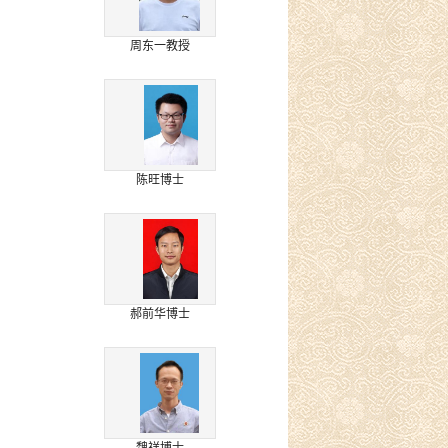
周东一教授
陈旺博士
郝前华博士