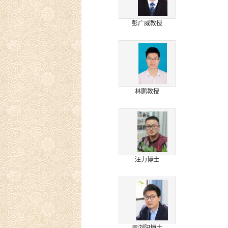
彭广威教授
林鹏教授
汪力博士