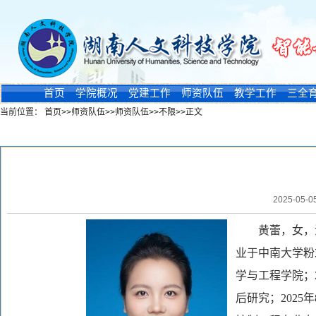
首页
学院概况
党建工作
师资队伍
教学工作
三全
当前位置：
首页
>>
师资队伍
>>
师资队伍
>>
不限
>>
正文
新闻浏览
2025-05-
黄蕾，女，
业于中南大学粉
学与工程学院；2
后研究；202