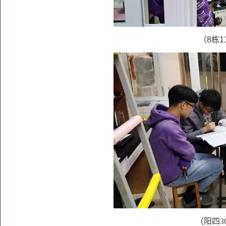
（8栋
（阳四3