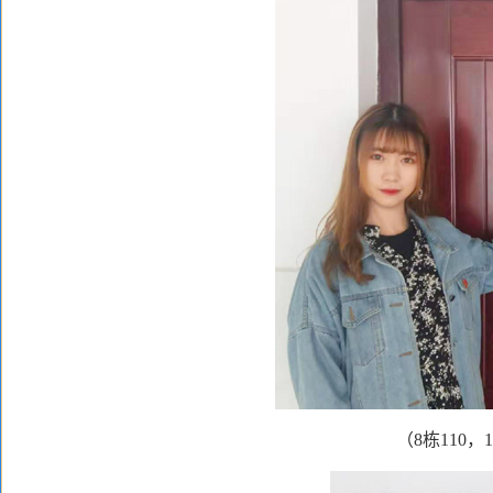
（
8
栋
110
，
1