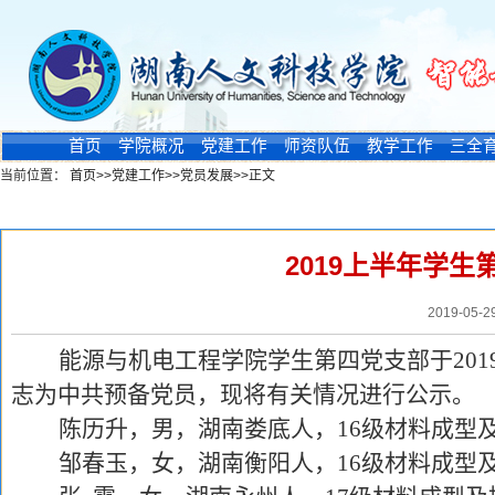
首页
学院概况
党建工作
师资队伍
教学工作
三全
当前位置：
首页
>>
党建工作
>>
党员发展
>>
正文
新闻浏览
2019上半年学
2019-05-
能源与机电工程学院学生第四党支部于
201
志为中共预备党员，现将有关情况进行公示。
陈历升，男，湖南娄底人，
16
级材料成型
邹春玉，女，湖南衡阳人，
16
级材料成型