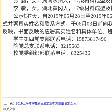
张
露，女，湖南永州人，
17
级材料成型及
李
敏，女，湖北黄冈人，
17
级材料成型及
公示期
7
天，自
2019
年
05
月
28
日至
2019
年
0
式并署真实姓名和联系方式，于
06
月
03
日前向
反映，书面反映的应署真实姓名和具体单位、
学生第四党支部联系电话：
15873817496
院党总支联系电话：
8215683
校党委组织部联系电话：
8325436
上一篇：
2019上半年学生第三党支部发展预备党员公示
相关文章