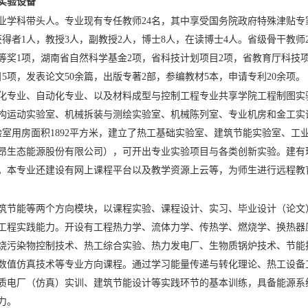
实验设备
业学科带头人。专业现有专任教师24名，其中享受国务院政府特殊津贴专家
得者1人，教授3人，副教授2人，博士8人，在读博士4人。省级骨干教师
等奖1项，湖南省自然科学基金2项，省科技计划项目2项，省教育厅科技项
5项，发表论文50余篇，出版专著2部，参编教材5本，申请专利20余项。
化专业、自动化专业、以及材料成型与控制工程专业共享学院工程制图实
构运动实验室、机械拆装与测绘实验室、机械陈列室、专业机房和金工实
验室用房面积1892平方米，建立了热工基础实验室、建筑节能实验室、
昂生态能源股份有限公司），可开出专业实验项目与各类创新实验。建有
个。本专业还建设有网上课程平台以及教学资源上云等，为师生进行远程教
筑节能等两个方向模块，以课程实验、课程设计、实习、毕业设计（论文
工程实践能力。开设有工程热力学、流体力学、传热学、燃烧学、换热器
烧污染物控制技术、热工综合实验、热力发电厂、生物质锅炉技术、节能
数值仿真技术等专业方向课程。通过学习能量传递与转化理论、热工设备
质电厂（仿真）实训、建筑节能设计等实践环节的基本训练，具备能源系
力。