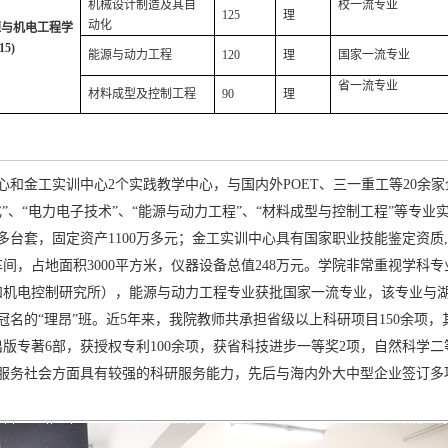
机械设计制造及其自
校一流专业
125
理
动化
源与机电工程学
15)
能源与动力工程
120
理
国家一流专业
省一流专业
材料成型及控制工程
90
理
心和金工实训中心2个实践教学中心，与国内外POET、三一重工等20余
”、“电力电子技术”、“能源与动力工程”、“材料成型与控制工程”等专业
00多台套，固定资产1100万多元；金工实训中心具有国家职业技能鉴定资
间，占地面积3000平方米，仪器设备总值248万元。学院非常重视学科
和机电控制研究所），能源与动力工程专业获批国家一流专业，该专业与
名的“理昂”班。近5年来，我院教师共承担省级以上科研项目150余项，
，出版专著6部，获授权专利100余项，获省科技进步一等奖2项，自然科学
和服务社会方面具有较强的科研服务能力，先后与海内外大中型企业签订多项