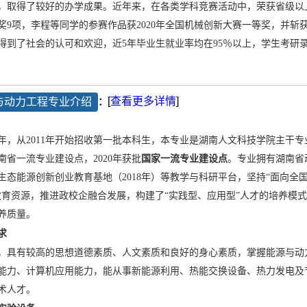
，取得了较好的办学成果。近年来，在各类学科竞赛活动中，荣获省级以上
奖9项，李程等同学的参赛作品获2020年全国机械创新大赛一等奖，并斩
到了社会的认可和欢迎，近5年毕业生就业率均在95％以上，学生考研录
[
查看更多详情
]
：
与动力工程专业介绍
0年，从2011年开始招收第一批本科生，本专业是湖南人文科技学院主干专
南省一流专业建设点，2020年获批
国家一流专业建设点
。专业拥有湖南省
昂生态能源创新创业教育基地（2018年）等教学与科研平台，坚持“面向
教育资源，推进政校企融合发展，构建了“实践型、应用型”人才的培养模
养质量。
求
，具有较高的思想道德素质、人文素质和良好的身心素质，掌握能源与动
能力、计算机应用能力，能从事新能源利用、热能交换设备、热力发电及
术人才。