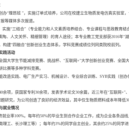
：
办“理昂班 ”，实施订单式培养，公司在校建立生物质发电仿真实验室，设
育报等媒体多次报道。
径。实施“三结合”（专业能力和人文素质培养结合、专业课程与思政教育结
熏陶、人文关怀、精细管理）的育人途径；本专业教工党支部获2016年“
。构建“四融合”创新创业生态体系，学科竞赛成绩位列同类院校前列。
实践活动
全国大学生节能减排竞赛、挑战杯、“互联网+”大学创新创业竞赛、全国
讲比赛等多种学科竞赛。
能改造实践、电厂生产实习、机械设计、专业综合训练、SYB实践（创办
0余项，获国家专利30余项，发表学术论文30余篇，近三年在“互联网+
课题研究，为公司创造了良好的经济效益，其中仅生物质燃料成本年降低30
与就业情况
终就业率100%。每年约50%的毕业生到合作企业工作，成为企业各条战线上
南理工、长沙理工等）；每年约3%的同学自主创业，其余约25%的同学