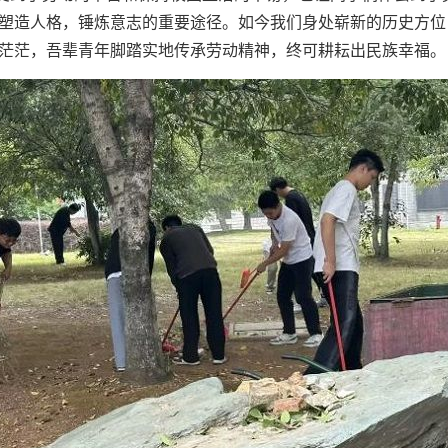
塑造人格，锤炼意志的重要途径。如今我们身处崭新的历史方位
茫茫，吾辈青年脚踏实地传承劳动精神，终可耕耘出民族幸福。