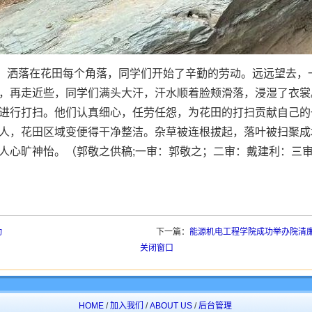
，洒落在花田每个角落，同学们开始了辛勤的劳动。远远望去，
，再走近些，同学们满头大汗，汗水顺着脸颊滑落，浸湿了衣裳
进行打扫。他们认真细心，任劳任怨，为花田的打扫贡献自己的
人，花田区域变便得干净整洁。杂草被连根拔起，落叶被扫聚成
人心旷神怡。（郭敬之供稿;一审：郭敬之；二审：戴建利：三
动
下一篇：
能源机电工程学院成功举办院清
关闭窗口
HOME
/
加入我们
/
ABOUT US
/
后台管理