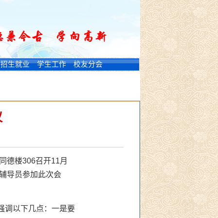
招生就业
学生工作
校友分会
议
德楼306召开11月
辅导员参加此次会
强调以下几点：一是要