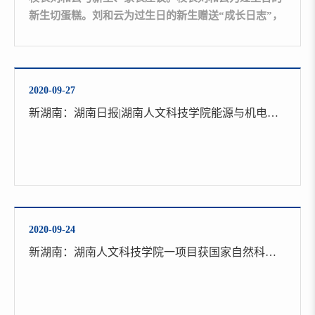
新生切蛋糕。刘和云为过生日的新生赠送“成长日志”，
勉励大家记录好自己的大学生活。（通讯员 阳明凯 张
棋 李可萱 曾瑶）10月10日，阳光明媚，秋高气爽，湖
南人文科技学院4333名2020级新生开始报到。当天恰逢
5位新生生日，校长刘和云来到创新创业学院咖啡吧，
2020-09-27
为同学们举行了一个简单而富有意义的集体生日会。
新湖南：湖南日报|湖南人文科技学院能源与机电工程学院入选全省“三全育人”综合改革试点院系
“欢迎大家融入湖南人文科...
2020-09-24
新湖南：湖南人文科技学院一项目获国家自然科学青年科学基金资助