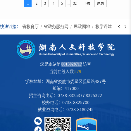
...
1
2
3
4
5
32
下页
尾页
快速链接：
省教育厅
省政务服务网
思政园地
教学评建
后勤招
0015028717
您是本站第
访客
当前在线人数
579
学校地址：湖南省娄底市娄星区氐星路487号
邮编：417000
招生咨询电话：0738-8325377 8325322
校办电话：0738-8325700
就业咨询电话：0738-8180245