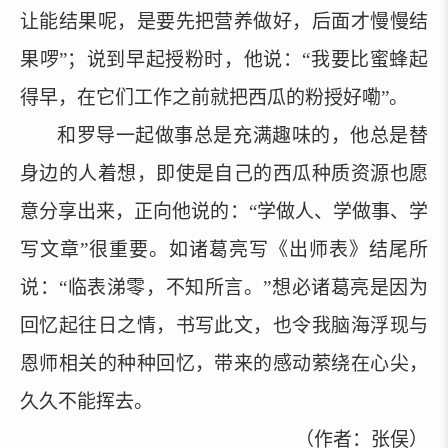
让能结果呢，是要先把营养做好，后面才慢慢结
果啰”；说到早起授粉时，他说：“我要比蜜蜂起
得早，在它们工作之前就把西瓜的粉授好嘞”。
和罗导一起做事总是充满趣味的，他总是替
身边的人着想，即使是自己的西瓜种质资源也愿
意分享出来，正向他说的：
“学做人、学做事、学
写文章”很重要。如诸葛亮写《出师表》结尾所
说：“临表涕零，不知所言。”想必诸葛亮是因为
回忆起往日之情，书写此文，也令我脑海浮现与
恩师相关的种种回忆，带来的感动萦绕在心尖，
久久不能挥去。
（作者：
张
俣）