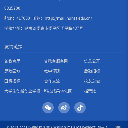
8325700
邮编：417000 邮箱：
http://mail.huhst.edu.cn/
学校地址：湖南省娄底市娄星区氐星路487号
友情链接
省教育厅
省政务服务网
信息公开
思政园地
教学评建
后勤招标
国资招标
合作交流
校友总会
大学生创新创业学报
科技成果转化区
档案馆
© 2015-2023 版权所有 湖南人文科技学院 |
湘ICP备05007149号-1
湘教