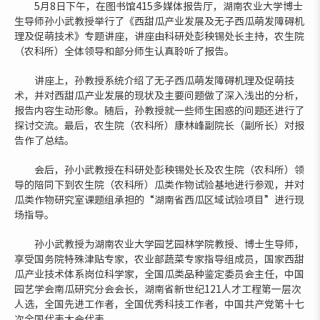
5月8日下午，在图书馆415多媒体报告厅，湖南农业大学博士
生导师孙小武教授举行了《西甜瓜产业发展及无子西瓜萌发障碍机
理及促萌技术》专题讲座，讲座由科研处彭秧锡处长主持，农生院
（农科所）全体领导和部分师生认真聆听了报告。
讲座上，孙教授系统介绍了无子西瓜萌发障碍机理及促萌技
术，并对西甜瓜产业发展的现状及主要问题做了深入浅出的分析，
报告内容生动形象。随后，孙教授就一些师生困惑的问题还进行了
探讨交流。最后，农生院（农科所）康林峰副院长（副所长）对报
告作了总结。
会后，孙小武教授在科研处彭秧锡处长及农生院（农科所）领
导的陪同下到农生院（农科所）瓜类作物试验基地进行参观，并对
瓜类作物研究室课题组承担的“湖南省西瓜区域试验项目”进行现
场指导。
孙小武教授为湖南农业大学园艺园林学院教授、博士生导师，
享受国务院特殊津贴专家，农业部蔬菜专家指导组成员，国家西甜
瓜产业技术体系岗位科学家，全国瓜类品种鉴定委员会主任，中国
园艺学会南瓜研究分会会长，湖南省新世纪121人才工程第一层次
人选，全国先进工作者，全国优秀科技工作者，中国共产党第十七
次全国代表大会代表。