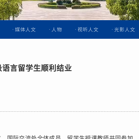
媒体人文
人物
视听人文
光影人文
5级语言留学生顺利结业
成员
、留学生授课教师共同
参加
，
式。国际交流处全体