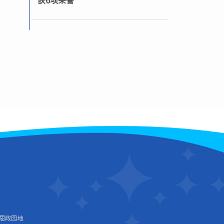
获6项荣誉
思政园地