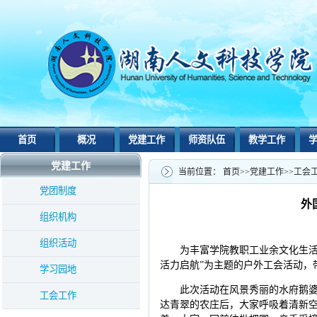
首页
概况
党建工作
师资队伍
教学工作
党建工作
当前位置：
首页
>>
党建工作
>>
工会
党团制度
外
组织机构
组织活动
为丰富学院教职工业余文化生活
活力启航”为主题的户外工会活动，
学习园地
此次活动在风景秀丽的水府鹅
工会工作
达青翠的农庄后，大家呼吸着清新