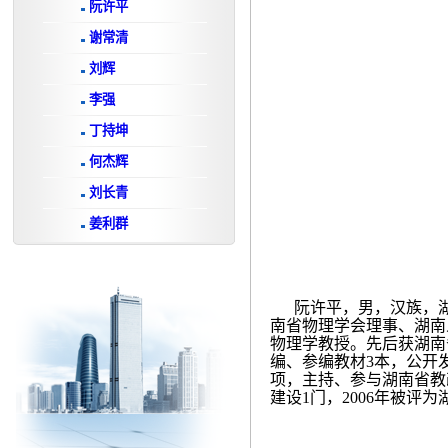
阮许平
谢常清
刘辉
李强
丁持坤
何杰辉
刘长青
姜利群
阮许平，男，汉族，
南省物理学会理事、湖南
物理学教授。先后获湖南
编、参编教材
3
本，公开
项，主持、参与湖南省教
建设
1
门，
2006
年被评为