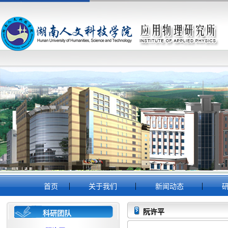
|
|
|
首页
关于我们
新闻动态
研
阮许平
科研团队