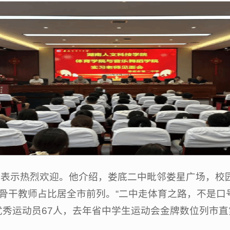
示热烈欢迎。他介绍，娄底二中毗邻娄星广场，校园“
骨干教师占比居全市前列。“二中走体育之路，不是口
秀运动员67人，去年省中学生运动会金牌数位列市直第