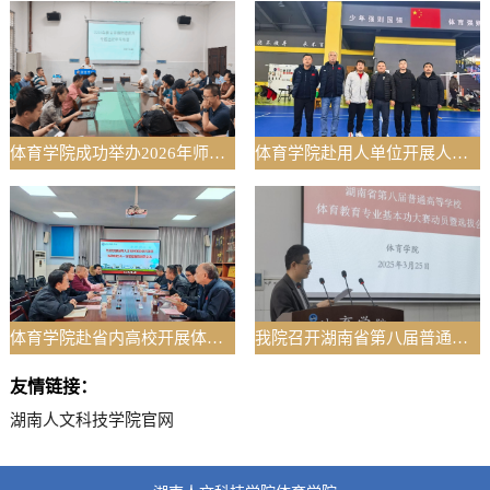
体育学院成功举办2026年师德师风专题法纪学习教育会
体育学院赴用人单位开展人才培养需求专项调研
体育学院赴省内高校开展体育专业人才培养方案修订调研
我院召开湖南省第八届普通高等学校体育教育专业基本功大赛动员暨选拔大会
友情链接：
湖南人文科技学院官网