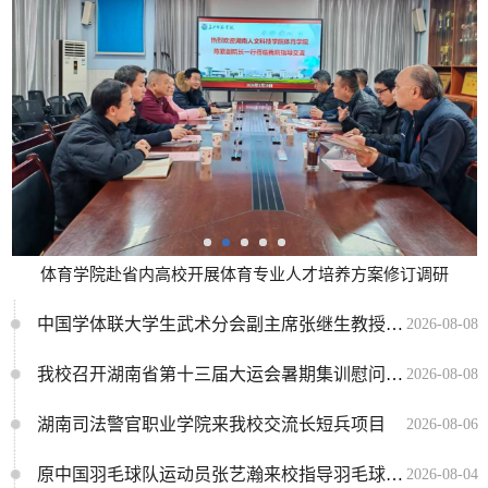
体育学院赴省内高校开展体育专业人才培养方案修订调研
中国学体联大学生武术分会副主席张继生教授来校指导武术训练工作
2026-08-08
我校召开湖南省第十三届大运会暑期集训慰问会议
2026-08-08
湖南司法警官职业学院来我校交流长短兵项目
2026-08-06
原中国羽毛球队运动员张艺瀚来校指导羽毛球队训练 助力备战省大运会
2026-08-04