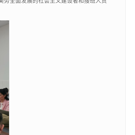
美劳全面发展的社会主义建设者和接班人贡