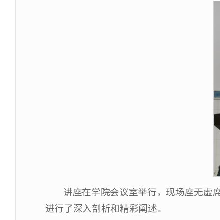
讲座在学院会议室举行，现场座无虚
进行了深入剖析和精彩阐述。