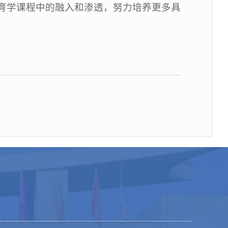
育学课程中的融入和渗透，努力培养更多具