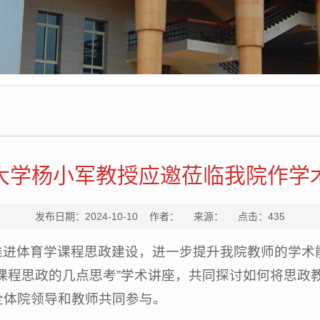
大学杨小军教授应邀莅临我院作学
发布日期：2024-10-10 作者： 来源： 点击：
435
进体育学课程思政建设，进一步提升我院教师的学术能
课程思政的几点思考”学术讲座，共同探讨如何将思政
全体院领导和教师共同参与。