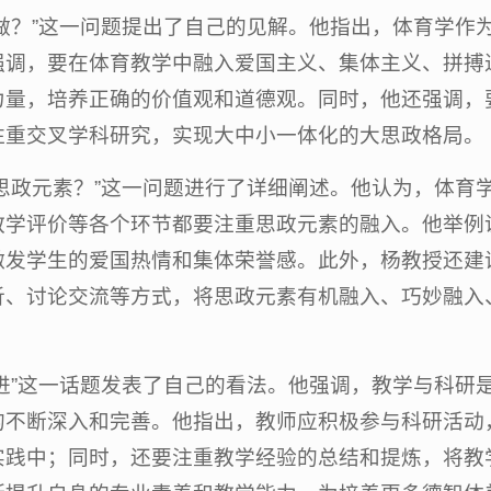
做？”这一问题提出了自己的见解。他指出，体育学作
强调，要在体育教学中融入爱国主义、集体主义、拼搏
力量，培养正确的价值观和道德观。同时，他还强调，
注重交叉学科研究，实现大中小一体化的大思政格局。
思政元素？”这一问题进行了详细阐述。他认为，体育
教学评价等各个环节都要注重思政元素的融入。他举例
激发学生的爱国热情和集体荣誉感。此外，杨教授还建
析、讨论交流等方式，将思政元素有机融入、巧妙融入
进”这一话题发表了自己的看法。他强调，教学与科研
的不断深入和完善。他指出，教师应积极参与科研活动
实践中；同时，还要注重教学经验的总结和提炼，将教