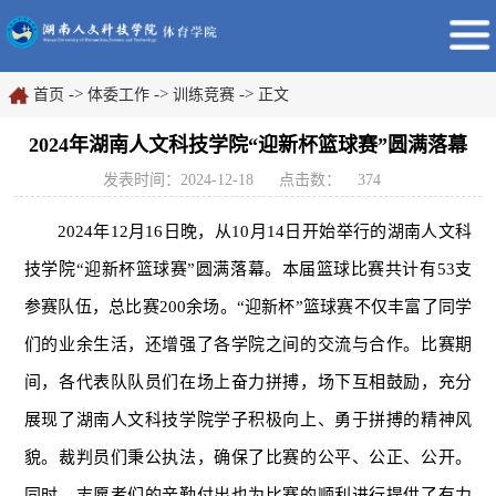
->
->
->
首页
体委工作
训练竞赛
正文
2024年湖南人文科技学院“迎新杯篮球赛”圆满落幕
发表时间：2024-12-18
点击数：
374
2024年12月16日晚，从10月14日开始举行的湖南人文科
技学院“迎新杯篮球赛”圆满落幕。本届篮球比赛共计有53支
参赛队伍，总比赛200余场。“迎新杯”篮球赛不仅丰富了同学
们的业余生活，还增强了各学院之间的交流与合作。比赛期
间，各代表队队员们在场上奋力拼搏，场下互相鼓励，充分
展现了湖南人文科技学院学子积极向上、勇于拼搏的精神风
貌。裁判员们秉公执法，确保了比赛的公平、公正、公开。
同时，志愿者们的辛勤付出也为比赛的顺利进行提供了有力