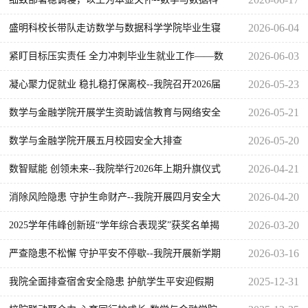
学学院召开暑假调寝动员大会
2026-06-04
盛明科校长带队走访数学与数据科学学院毕业生寝
室--暖心护航2026届学子毕业离校
2026-06-03
紧盯目标压实责任 全力冲刺毕业生就业工作——数
学与数据科学学院召开教职工大会部署就业攻坚任
2026-05-23
凝心聚力促就业 稳扎稳打保离校--我院召开2026届
务
毕业生就业推进暨离校工作会议
2026-05-21
数学与金融学院开展学生资助诚信教育与网络安全
教育主题班会
2026-05-20
数学与金融学院开展五月校园安全大排查
2026-04-21
数智赋能 创领未来--我院举行2026年上期升旗仪式
2026-04-20
消除风险隐患 守护生命财产--我院开展四月安全大
排查
2026-03-20
2025学年伟峰创新班“学年综合表现奖”获奖名单揭
晓
2026-03-16
严查隐患不松懈 守护平安不停歇--我院开展新学期
安全大排查
2025-12-31
我院全面排查宿舍安全隐患 护航学生平安迎假期