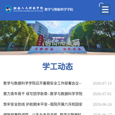
学工动态
2026-07-15
数学与数据科学学院召开暑期安全工作部署会议--
筑牢校园安全坚实防线
2026-07-01
聚力青年骨干 续写团学新章--数学与数据科学学院
召开团学会学年总结大会
2026-06-24
筑牢安全防线 护航期末平安--我院开展六月校园安
全大排查
2026-06-17
细致部署稳调寝，以生为本显关怀--数学与数据科