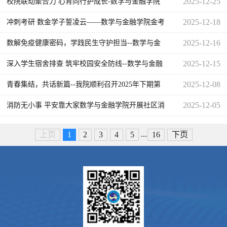
2025-12-25
校院联动聚合力 心育同行护成长-数学与金融学院
校院两级心理工作交流会圆满举行
2025-12-18
冲刺考研 数金学子誓凌云——数学与金融学院金考
研誓师大会
2025-12-16
数解免疫健康密码，学践民生守护担当--数学与金
融学院举行2025年下期升旗仪式
2025-12-15
深入学生宿舍排查 筑牢校园安全防线--数学与金融
学院开展安全隐患检查
2025-12-08
青春集结，共话新篇--我院顺利召开2025年下期第
二次团学大会
2025-12-05
消防无小事 平安靠大家数学与金融学院开展社区消
防宣传活动
...
上页
1
2
3
4
5
16
下页