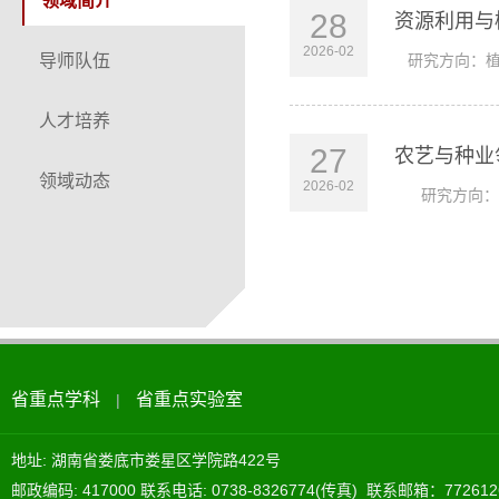
领域简介
28
资源利用与
2026-02
导师队伍
研究方向：植
人才培养
27
农艺与种业
领域动态
2026-02
研究方向：园
省重点学科
省重点实验室
|
地址: 湖南省娄底市娄星区学院路422号
邮政编码: 417000 联系电话: 0738-8326774(传真) 联系邮箱：772612