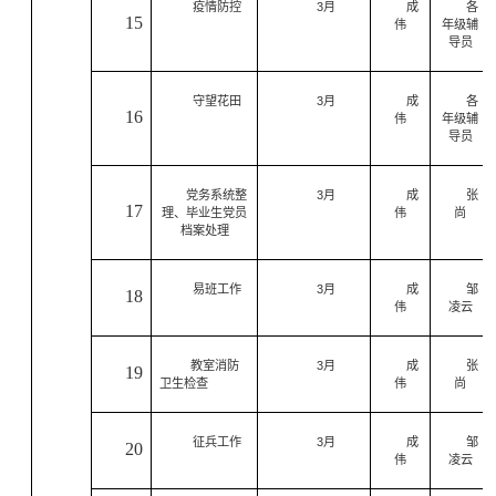
疫情防控
3
月
成
各
15
伟
年级辅
导员
守望花田
3
月
成
各
16
伟
年级辅
导员
党务系统整
3
月
成
张
17
理、毕业生党员
伟
尚
档案处理
易班工作
3
月
成
邹
18
伟
凌云
教室消防
3
月
成
张
19
卫生检查
伟
尚
征兵工作
3
月
成
邹
20
伟
凌云