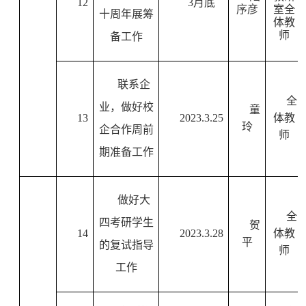
12
3
月底
序彦
室全
十周年展筹
体教
师
备工作
联系企
全
业，做好校
童
13
2023.3.25
体教
玲
企合作周前
师
期准备工作
做好大
全
四考研学生
贺
14
2023.3.28
体教
平
的复试指导
师
工作