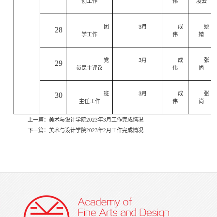
创工作
伟
凌云
团
3
月
成
姚
28
学工作
伟
婧
党
3
月
成
张
29
员民主评议
伟
尚
班
3
月
成
张
30
主任工作
伟
尚
上一篇：
美术与设计学院2023年3月工作完成情况
下一篇：
美术与设计学院2023年2月工作完成情况