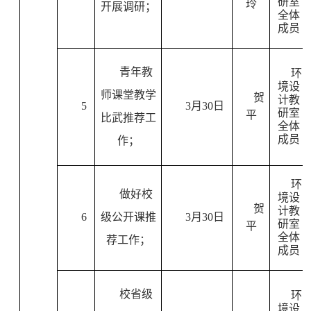
研室
玲
开展调研；
全体
成员
青年教
环
境设
师课堂教学
贺
计教
5
3
月
30
日
研室
平
比武推荐工
全体
成员
作；
环
做好校
境设
贺
计教
6
级公开课推
3
月
30
日
研室
平
全体
荐工作；
成员
校省级
环
境设