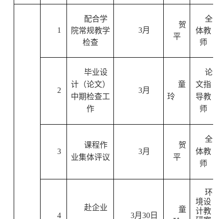
配合学
全
贺
1
3
月
院常规教学
体教
平
检查
师
毕业设
论
计（论文）
童
文指
2
3
月
中期检查工
玲
导教
作
师
全
课程作
贺
3
3
月
体教
业集体评议
平
师
环
境设
赴企业
童
计教
4
3
月
30
日