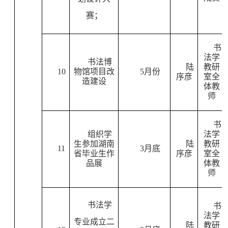
赛；
书
法学
书法博
陆
教研
10
物馆项目改
5
月份
序彦
室全
造建设
体教
师
书
组织学
法学
生参加湖南
陆
教研
11
3
月底
省毕业生作
序彦
室全
品展
体教
师
书法学
书
法学
专业成立二
陆
教研