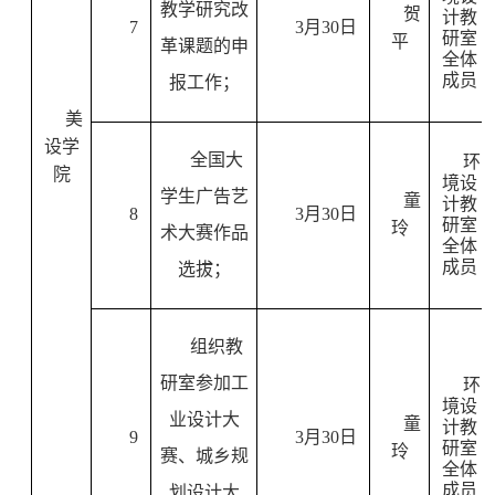
教学研究改
贺
计教
7
3
月
30
日
研室
平
革课题的申
全体
成员
报工作；
美
设学
全国大
环
院
境设
学生广告艺
童
计教
8
3
月
30
日
研室
玲
术大赛作品
全体
成员
选拔；
组织教
研室参加工
环
境设
业设计大
童
计教
9
3
月
30
日
研室
玲
赛、城乡规
全体
成员
划设计大