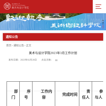
通知公告
首页
>
通知公告
>
正文
美术与设计学院2023年3月工作计划
点击次数：
发布日期：2023年02月28日
88
部
序
工作内
责
参
完成时间
门
号
容
任人
与人