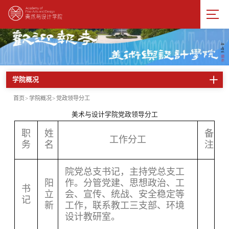
学院概况
首页
>
学院概况
>
党政领导分工
美术与设计学院党政领导分工
职
姓
备
工作分工
务
名
注
院党总支书记，主持党总支工
阳
作。分管党建、思想政治、工
书
立
会、宣传、统战、安全稳定等
记
新
工作，联系教工三支部、环境
设计教研室。