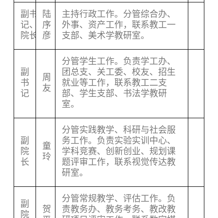
副书
陆
主持行政工作。分管综合办、
记、
序
外事、资产工作，联系教工一
院长
彦
支部、美术学教研室。
分管学生工作。负责学工办、
副
团总支、关工委、校友、招生
周
书
就业等工作，联系教工二支
友
记
部、学生支部、书法学教研
室。
分管实践教学、科研与社会服
副
务工作。负责实验实训中心、
童
院
学科竞赛、创新创业、规划课
玲
长
题评审工作，联系视觉传达教
研室。
分管常规教学、评估工作。负
副
贺
责教务办、教务考务、教改教
院