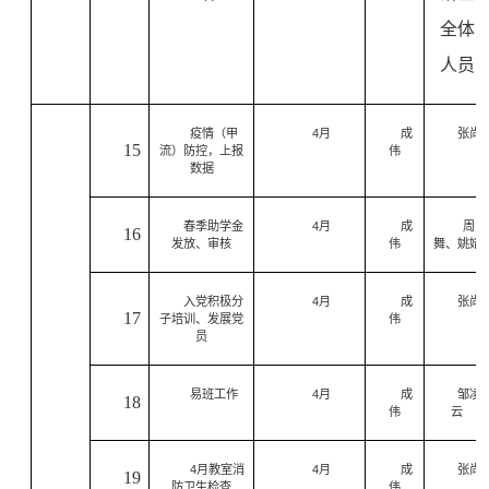
全体
人员
疫情（甲
4
月
成
张尚
15
流）防控，上报
伟
数据
春季助学金
4
月
成
周
16
发放、审核
伟
舞、姚婧
入党积极分
4
月
成
张尚
17
子培训、发展党
伟
员
易班工作
4
月
成
邹凌
18
伟
云
4
月教室消
4
月
成
张尚
19
防卫生检查
伟