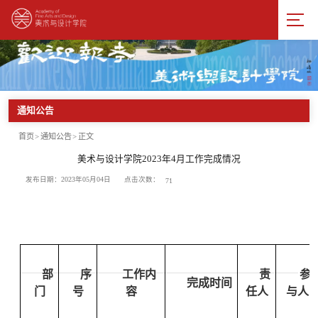
通知公告
首页
>
通知公告
>
正文
美术与设计学院2023年4月工作完成情况
点击次数：
发布日期：2023年05月04日
71
部
序
工作内
责
参
完成时间
门
号
容
任人
与人