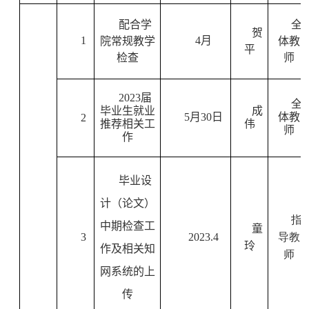
配合学
全
贺
1
4
月
院常规教学
体教
平
检查
师
2023
届
全
毕业生就业
成
5
月
30
日
体教
2
推荐相关工
伟
师
作
毕业设
计（论文）
指
中期检查工
童
3
2023
.4
导教
玲
作及相关知
师
网系统的上
传