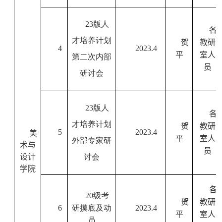
23
版人
各
才培养计划
贺
教研
4
2023
.4
平
室人
第二次内部
员
研讨会
23
版人
各
才培养计划
贺
教研
5
2023
.4
美
平
室人
外部专家研
术与
员
设计
讨会
学院
各
20
级考
贺
教研
6
研摸底及动
2023
.4
平
室人
员