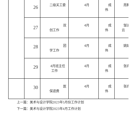
二级关工委
4
月
成
周舞
26
伟
双
4
月
成
邹凌
27
创工作
伟
云
团
4
月
成
姚婧
28
学工作
伟
4
月班主任
4
月
成
张尚
29
工作
伟
医
4
月
成
张尚
30
保退费
伟
上一篇：
美术与设计学院2023年5月份工作计划
下一篇：
美术与设计学院2023年4月工作计划