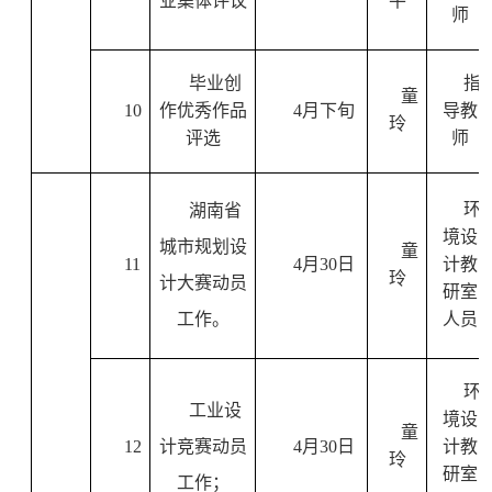
业集体评议
平
师
毕业创
指
童
10
作优秀作品
4
月下旬
导教
玲
评选
师
环
湖南省
境设
城市规划设
童
11
4
月
30
日
计教
玲
计大赛动员
研室
工作。
人员
环
工业设
境设
童
12
计竞赛动员
4
月
30
日
计教
玲
研室
工作；