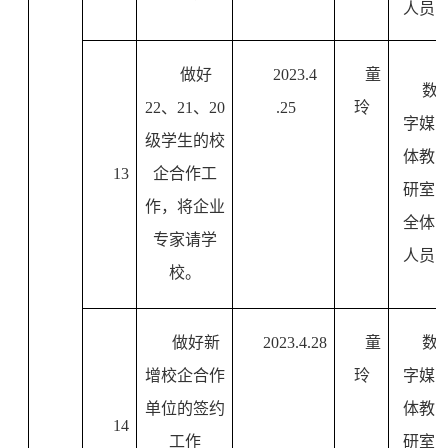
人员
做好
2023.4
童
数
22
、
21
、
20
.25
玲
字媒
级学生的校
体教
13
企合作工
研室
作，将企业
全体
专家请学
人员
校。
做好新
2023.4.28
童
数
增校企合作
玲
字媒
单位的签约
体教
14
工作
研室