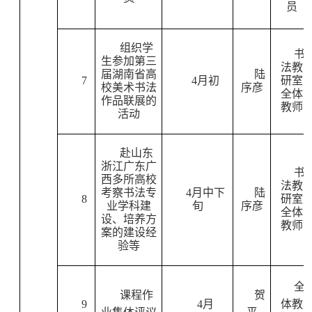
员
组织学
书
生参加第三
法教
届湖南省高
陆
7
4
月初
研室
校美术书法
序彦
全体
作品联展的
教师
活动
赴山东
浙江广东广
书
西多所高校
法教
考察书法专
4
月中下
陆
8
研室
业学科建
旬
序彦
全体
设、培养方
教师
案的建设经
验等
全
课程作
贺
9
4
月
体教