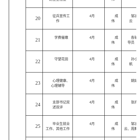
征兵宣传工
4
月
成
邹凌
20
作
伟
云
学费催缴
4
月
成
各辅
21
伟
导员
守望花田
4
月
成
孙小
22
伟
帆
心理健康、
4
月
成
姚婧
23
心理辅导
伟
支部书记双
4
月
成
张尚
24
述双评
伟
毕业生就业
4
月
成
邹凌
25
工作、其他工作
伟
云、周舞