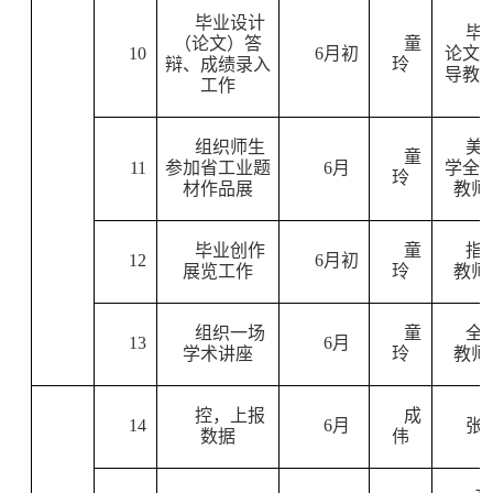
毕业设计
毕
（论文）答
童
10
6
月初
论文
辩、成绩录入
玲
导教
工作
组织师生
美
童
11
参加省工业题
6
月
学全
玲
材作品展
教师
毕业创作
童
指
12
6
月初
展览工作
玲
教师
组织一场
童
全
13
6
月
学术讲座
玲
教师
控，上报
成
14
6
月
张
数据
伟