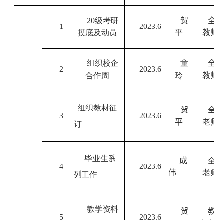
20
级考研
贺
全
1
2023
.6
摸底及动员
平
教师
组织校企
童
全
2
2023
.6
合作周
玲
教师
组织教材征
贺
全
3
2023
.6
平
老师
订
毕业生
系
成
全
4
2023
.6
伟
老师
列
工作
教学资料
贺
教
5
2023
.6