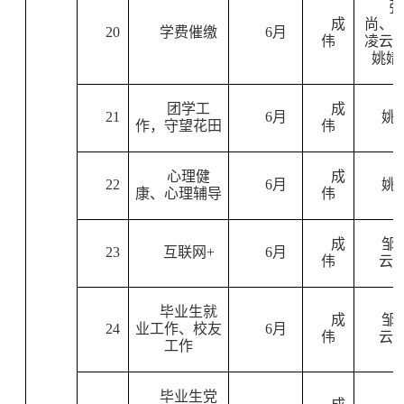
张
成
尚、
20
学费催缴
6
月
伟
凌云
姚婧
团学工
成
21
6
月
姚
作，守望花田
伟
心理健
成
22
6
月
姚
康、心理辅导
伟
成
邹
23
互联网
+
6
月
伟
云
毕业生就
成
邹
24
业工作、校友
6
月
伟
云
工作
毕业生党