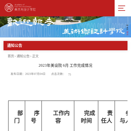
通知公告
首页
>
通知公告
>
正文
2023年美设院 6月 工作完成情况
点击次数：
发布日期：2023年07月04日
75
部
序
工作内
完成
责
门
号
容
时间
任人
与人