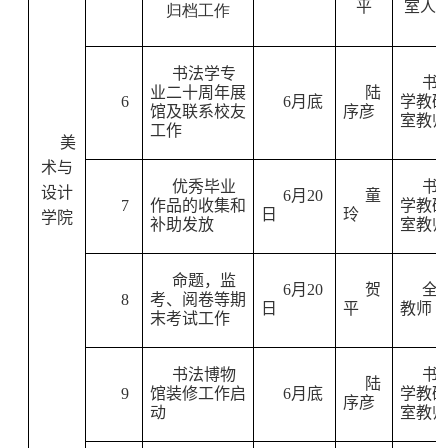
平
室人
归档工作
书法学专
书
业二十周年展
陆
6
6
月底
学教研
馆及联系校友
序彦
室教师
工作
美
术与
优秀毕业
书
设计
6
月
20
童
7
作品的收集和
学教研
日
玲
学院
补助发放
室教师
命题，监
6
月
20
贺
全
8
考、阅卷等期
日
平
教师
末考试工作
书法博物
书
陆
9
馆装修工作启
6
月底
学教研
序彦
动
室教师