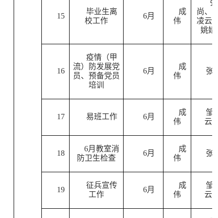
张
毕业生离
成
尚、
15
6
月
校工作
伟
凌云
姚婧
疫情（甲
流）防发展党
成
16
6
月
张
员、预备党员
伟
培训
成
邹
17
易班工作
6
月
伟
云
6
月教室消
成
18
6
月
张
防卫生检查
伟
征兵宣传
成
邹
19
6
月
工作
伟
云