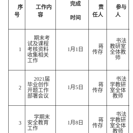
完成
序
工作内
责
参与
号
容
任人
人
时间
期末考
书法
试及课程
蒋
教研室
1
考核资料
1
月
1
日
传存
全体教
收集相关
师
工作
2021
届
书法
毕业创作
蒋
学教研
1
月
5
日
2
开题工作
传存
室全体
部署会议
教师
书法
学期末
蒋
学教研
安全教育
1
月
8
日
3
传存
室全体
工作
教师