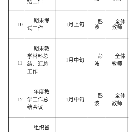
结工作
期末考
彭
全体
10
1
月上旬
波
教师
试工作
期末教
学材料总
彭
全体
1
月中旬
11
结、汇总
波
教师
工作
年度教
彭
全体
12
学工作总
1
月中旬
波
教师
结会议
组织督