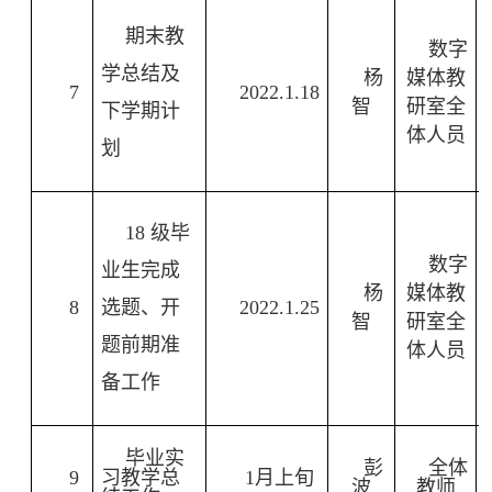
期末教
数字
学总结及
杨
媒体教
7
2022.1.18
智
研室全
下学期计
体人员
划
18
级毕
数字
业生完成
杨
媒体教
8
选题、开
2022.1.25
智
研室全
题前期准
体人员
备工作
毕业实
彭
全体
9
习教学总
1
月上旬
波
教师