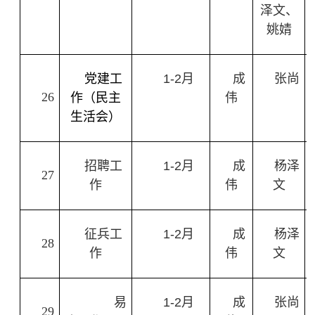
泽文、
姚婧
党建工
1-2
月
成
张尚
26
作（民主
伟
生活会）
招聘工
1-2
月
成
杨泽
27
作
伟
文
征兵工
1-2
月
成
杨泽
28
作
伟
文
易
1-2
月
成
张尚
29