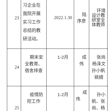
习企业在
环境
我院开展
陆
设计教
2022.1.30
23
研室全
序彦
实习工作
体教师
总结的教
研活动。
期末安
1-2
月
成
张尚
全教育、
伟
杨泽文
24
宿舍排查
孙小帆
姚婧
成
疫情防
1-2
月
孙小
伟
控工作
帆、张
25
尚、杨