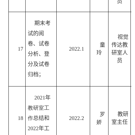
员
期末考
试的阅
视觉
卷、试卷
童
传达教
17
2022.1
玲
研室人
分析、登
员
分及试卷
归档；
2021
年
教研室工
罗
教研
18
作
总结和
2022.2
娇
室主任
2022
年工