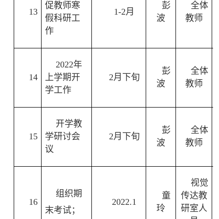
促教师寒
彭
全体
13
1-2
月
假科研工
波
教师
作
2022
年
彭
全体
14
上学期开
2
月下旬
波
教师
学工作
开学教
彭
全体
15
学研讨会
2
月下旬
波
教师
议
视觉
组织期
童
传达教
16
2022.1
玲
研室人
末考试；