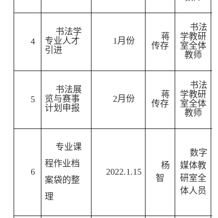
书法
书法学
蒋
学教研
专业人才
1
月份
4
传存
室全体
引进
教师
书法
书法展
蒋
学教研
览与赛事
2
月份
5
传存
室全体
计划申报
教师
专业课
数字
程作业档
杨
媒体教
6
2022.1.15
智
研室全
案袋的整
体人员
理