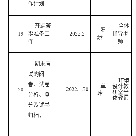
作计划
开题答
全体
罗
19
辩准备工
2022.2
指导老
娇
作
师
期末考
试的阅
环境
卷、试卷
童
设计教
2022.1.30
20
研室全
玲
分析、登
体教师
分及试卷
归档；