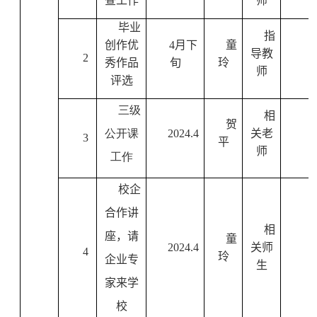
查工作
师
毕业
指
创作优
4
月下
童
导教
2
秀作品
旬
玲
师
评选
三级
相
贺
公开课
2024.4
关老
3
平
师
工作
校企
合作讲
相
座，请
童
2024.4
关师
4
玲
企业专
生
家来学
校