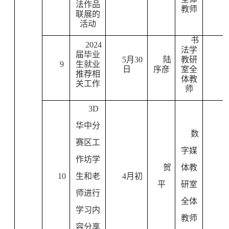
法作品
教师
联展的
活动
书
2024
法学
届毕业
5
月
30
陆
教研
9
生就业
日
序彦
室全
推荐相
体教
关工作
师
3D
华中分
数
赛区工
字媒
作坊学
贺
体教
10
生和老
4
月初
平
研室
师进行
全体
学习内
教师
容分享