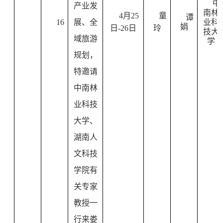
中
产业发
南林
4
月
25
童
谭
16
展、全
业科
娟
日
-26
日
玲
技大
域旅游
学
规划，
特邀请
中南林
业科技
大学、
湖南人
文科技
学院有
关专家
教授一
行来娄