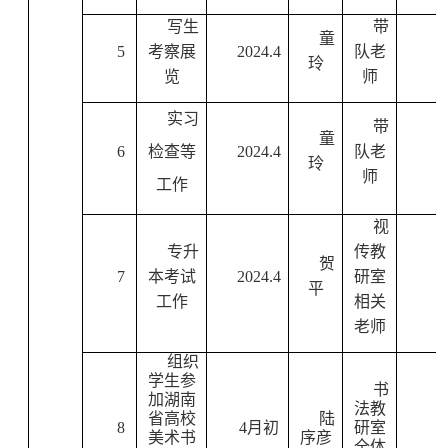
写生
带
童
5
考察展
2024.4
队老
玲
览
师
实习
带
童
6
检查等
2024.4
队老
玲
师
工作
视
专升
传教
贺
7
本考试
2024.4
研室
平
工作
相关
老师
组织
学生参
书
加湖南
法教
省高校
陆
8
4
月初
研室
美术书
序彦
全体