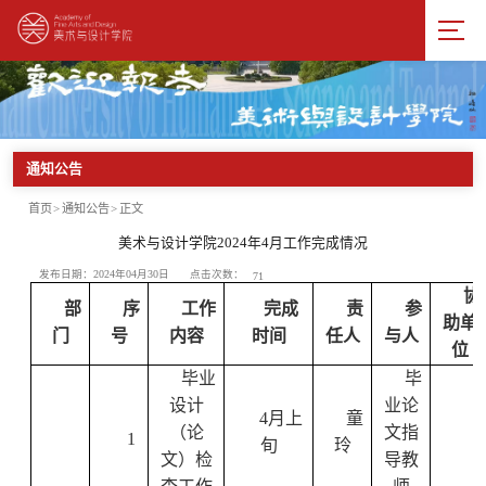
通知公告
首页
>
通知公告
>
正文
美术与设计学院2024年4月工作完成情况
点击次数：
发布日期：2024年04月30日
71
协
部
序
工作
完成
责
参
助单
门
号
内容
时间
任人
与人
位
毕业
毕
设计
业论
4
月上
童
（论
文指
1
旬
玲
文）检
导教