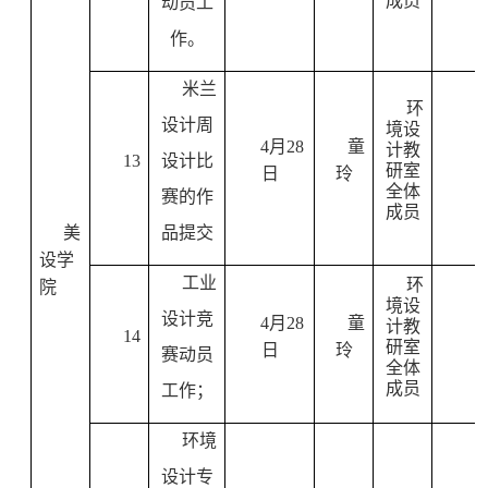
成员
动员工
作。
米兰
环
设计周
境设
4
月
28
童
计教
13
设计比
研室
日
玲
全体
赛的作
成员
美
品提交
设学
工业
环
院
境设
设计竞
4
月
28
童
计教
14
研室
日
玲
赛动员
全体
成员
工作；
环境
设计专