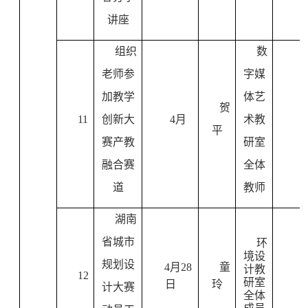
讲座
组织
数
老师参
字媒
加教学
体艺
贺
11
创新大
4
月
术教
平
赛产教
研室
融合赛
全体
道
教师
湖南
省城市
环
境设
规划设
4
月
28
童
计教
12
研室
日
玲
计大赛
全体