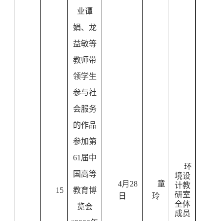
业谭
娟、龙
益敏等
教师带
领学生
参与社
会服务
的作品
参加第
61
届中
环
国高等
境设
4
月
28
童
计教
15
教育博
研室
日
玲
全体
览会
成员