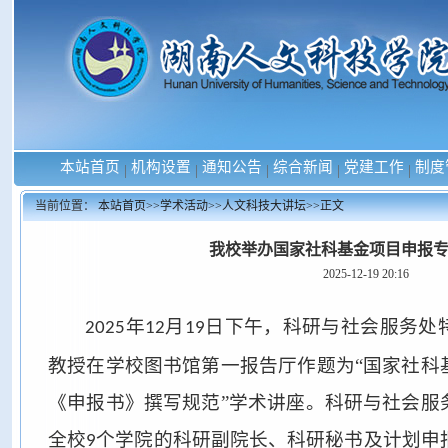
本站首页
机构设置
通知公告
综合新闻
党建工作
制度
|
|
|
|
|
当前位置：
本站首页
>>
学术活动
>>
人文科技大讲坛
>>
正文
我校举办国家社科基金项目申报
2025-12-19 20:16
年
月
日下午，
科研与社会服务处
2025
12
19
教授在学校图书馆第一报告厅作题为
“国家社科
《申报书》撰写规范”学术讲座。科研与社会服
全校
个学院的科研副院长、科研秘书及计划申
9