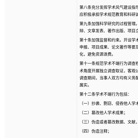
第八条
充分发挥学术风气建设指
应积极承担学术规范教育和科研
第九条
加强科学研究的过程管理
辩、文章发表、著作出版、项目
第十条
加强监督和约束。开设学
申报、项目成果、论文著作等要
化，避免资源浪费。
第十一条
规范学术不端行为调查
术角度开展独立调查取证，客观
调查期间，当事人双方均有义务
属实。
第十二条
学术不端行为包括：
（一）抄袭、剽窃、侵吞他人学
（二）篡改他人学术成果；
（三）伪造或者篡改数据、文献
（四）伪造注释；