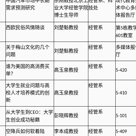
中国汽车市场中长期
宗刚教授北京工
经管系、科
现代教育
需求预测研究
业大学经管学院
技处
术中心多
博士生导师
体报告厅
栋教
西欧民俗风情随谈
刘楚魁教授
经管系
第
5
教室
601
关于梅山文化的几个
经管系
多媒体报
刘楚魁教授
问题
厅
谁为美国的高消费买
经管系
高玉泉教授
5-420
单？
大学生就业问题与高
经管系
校人才培养模式的创
高玉泉教授
5-410
新
：大学
经管系
从大学生到
CEO
彭晓辉教授
5-101
生创业成功秘籍
空降兵如何软着陆
李本成教授
经管系
5-409