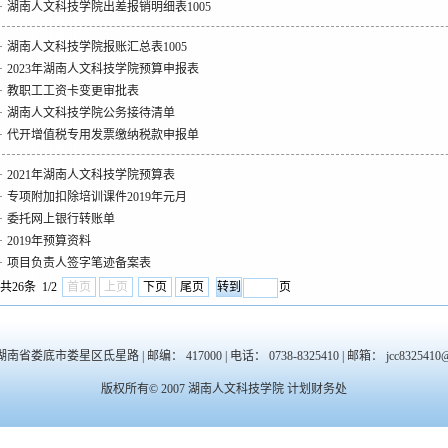
·
湖南人文科技学院出差报销明细表1005
·
湖南人文科技学院报账汇总表1005
·
2023年湖南人文科技学院预算申报表
·
教职工工资卡变更审批表
·
湖南人文科技学院公务接待清单
·
代开增值税专用发票缴纳税款申报单
·
2021年湖南人文科技学院预算表
·
专项附加扣除培训课件2019年元月
·
委托网上银行转账单
·
2019年预算资料
·
项目负责人签字笔迹备案表
共26条 1/2
首页
上页
下页
尾页
页
省娄底市娄星区氐星路 | 邮编： 417000 | 电话： 0738-8325410 | 邮箱： jcc8325410@
版权所有© 2007 湖南人文科技学院 计划财务处