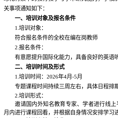
关事项通知如下
：
一
、培训对象
及报名条件
1.培训
对象：
符合报名条件的全校在编在岗教师
2.报名
条件：
有意愿提升国际化能力，具备
良好的英语
二、培训
时间及形式
1.培训
时间：
2026
年
4月-5月
专题课程时间持续三周左右，具体日程排
2.培训
形式：
邀请国内外知名教育专家、学者进行线上
月内进行
课程
回看，并
根据自身情况安排学习