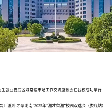
业生就业娄底区域常设市场工作交流座谈会在我校成功举行
智汇潇湘·才聚湖南”2025年“湘才留湘”校园双选会（娄底站）